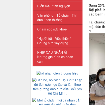
Sáng 23/3
Hiến máu tình nguyện
Nội phối 
các bệnh 
Văn phòng - Tổ chức - Thi
đua khen thưởng
Tại chương
mặt đến th
Chăm sóc sức khỏe
đ.
"Người tốt - Việc thiện" -
Chung sức xây dựng...
NHỊP CẦU NHÂN ÁI -
Những gia đình có hoàn
cảnh...