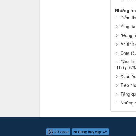
Những tin
Điểm ti
Ý nghĩa
"Đồng h
Ân tình 
Chia sẻ,
Giao lư
Thơ
(19/0
Xuân Yê
Tiếp nh
Tặng qu
Những p
QR-code
Đang truy cập: 45