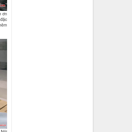
m ơn
 đặc
thêm
 Nội