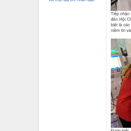
Tiếp nhận 
đến Hội C
biệt là cá
niềm tin v
Được biết,