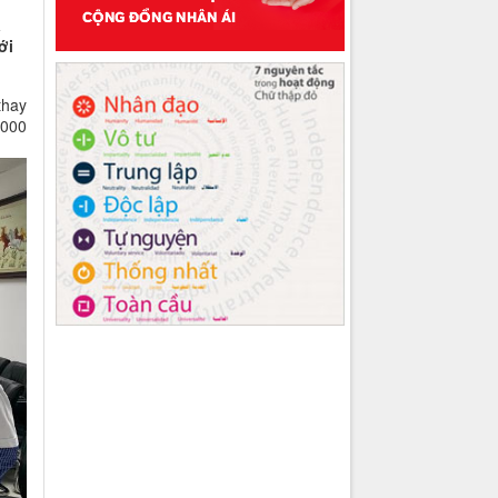
à
ới
thay
.000