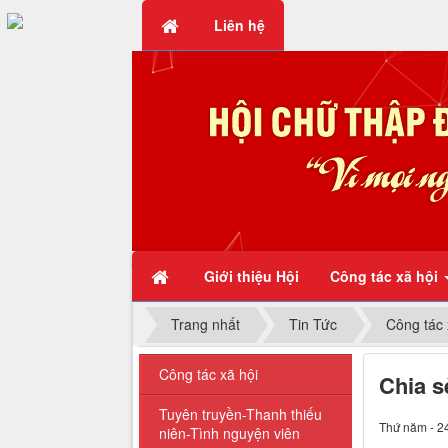
Liên hệ
Chữ thập đỏ - Vì mọi người, 
Giới thiệu Hội
Công tác xã hội
Trang nhất
Tin Tức
Công tác 
Công tác xã hội
Chia s
Tuyên truyền-Thanh thiếu
Thứ năm - 2
niên-Tình nguyện viên