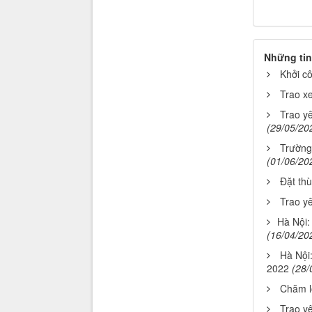
Những tin
Khởi c
Trao xe
Trao yê
(29/05/20
Trường
(01/06/20
Đặt thù
Trao yê
​Hà Nội
(16/04/20
Hà Nội
2022
(28/
Chăm lo
Trao yê