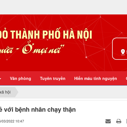
Ở mọi nơi
Văn phòng
Tuyên truyền
Hiến máu tình nguyện
xã hội
ẻ với bệnh nhân chạy thận
4/03/2022 10:47