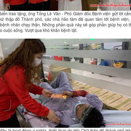
biển trao tặng, ông Tống Lê Văn - Phó Giám đốc Bệnh viện gửi lời cả
hữ thập đỏ Thành phố, các nhà hảo tâm đã quan tâm tới bệnh viện,
c bệnh nhân chạy thận. Những phần quà này sẽ góp phần giúp họ có 
ào cuộc sống. Vượt qua khó khăn bệnh tật.
 đây là hoạt động ý nghĩa, thiết thực do Hội Chữ thập đỏ thành phố Hà