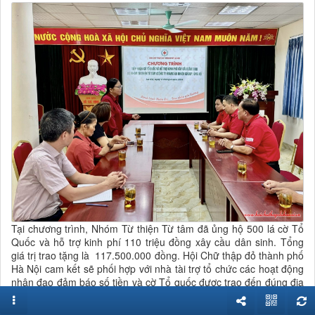
Tại chương trình, Nhóm Từ thiện Từ tâm đã ủng hộ 500 lá cờ Tổ
Quốc và hỗ trợ kinh phí 110 triệu đồng xây cầu dân sinh. Tổng
giá trị trao tặng là 117.500.000 đồng. Hội Chữ thập đỏ thành phố
Hà Nội cam kết sẽ phối hợp với nhà tài trợ tổ chức các hoạt động
nhân đạo đảm báo số tiền và cờ Tổ quốc được trao đến đúng địa
chỉ người hưởng lợi theo đúng quy định.