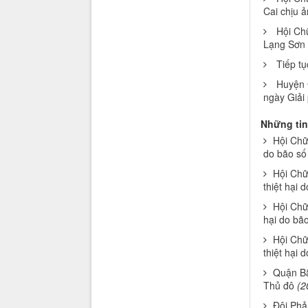
Cai chịu 
Hội Chữ
Lạng Sơn b
Tiếp t
Huyện 
ngày Giải
Những tin
Hội Chữ 
do bão số
Hội Chữ
thiệt hại 
Hội Chữ
hại do bão
Hội Chữ
thiệt hại d
Quận Bắ
Thủ đô
(2
Đội Phả