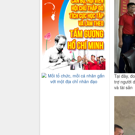
Tại đây, đ
trợ người d
và tài sản