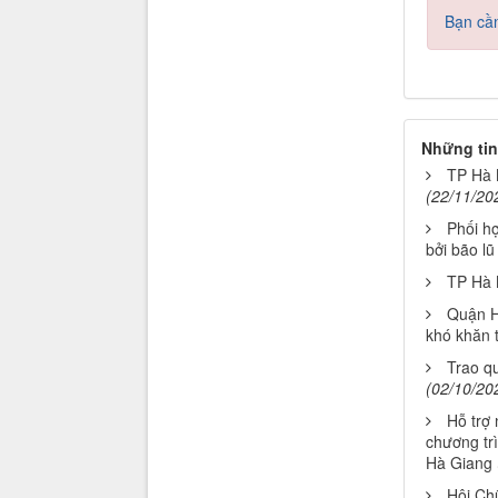
Bạn cần
Những tin
TP Hà N
(22/11/20
Phối h
bởi bão lũ
TP Hà N
Quận H
khó khăn 
Trao q
(02/10/20
Hỗ trợ 
chương trì
Hà Giang
Hội Chữ