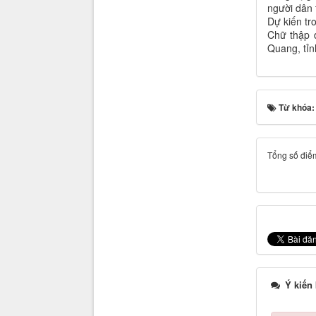
người dân 
Dự kiến tr
Chữ thập 
Quang, tỉn
Từ khóa
Tổng số điểm
Ý kiến