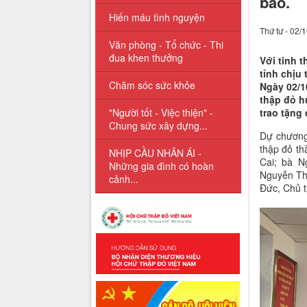
bão.
Hiến máu tình nguyện
Thứ tư - 02/
Văn phòng - Tổ chức - Thi
đua khen thưởng
Với tinh 
tỉnh chịu 
Chăm sóc sức khỏe
Ngày 02/1
thập đỏ h
"Người tốt - Việc thiện" -
trao tặng 
Chung sức xây dựng...
Dự chương 
thập đỏ th
NHỊP CẦU NHÂN ÁI -
Cai; bà N
Những gia đình có hoàn
Nguyễn Th
cảnh...
Đức, Chủ t