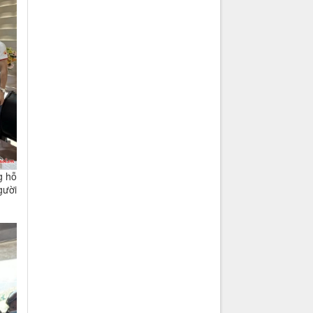
g hỗ
gười