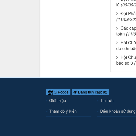
lũ
(09/09/
Đội Phả
(11/09/20
Các cấp
toàn
(11/
Hội Chữ 
do cơn bã
Hội Chữ
bão số 3
QR-code
Đang truy cập: 82
Giới thiệu
Tin Tức
Thăm dò ý kiến
Điều khoản sử dụng