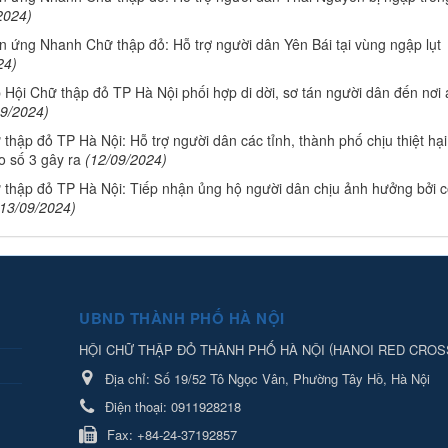
2024)
n ứng Nhanh Chữ thập đỏ: Hỗ trợ người dân Yên Bái tại vùng ngập lụt
24)
 Hội Chữ thập đỏ TP Hà Nội phối hợp di dời, sơ tán người dân đến nơi 
09/2024)
thập đỏ TP Hà Nội: Hỗ trợ người dân các tỉnh, thành phố chịu thiệt hại
o số 3 gây ra
(12/09/2024)
 thập đỏ TP Hà Nội: Tiếp nhận ủng hộ người dân chịu ảnh hưởng bởi 
(13/09/2024)
UBND THÀNH PHỐ HÀ NỘI
(
HỘI CHỮ THẬP ĐỎ THÀNH PHỐ HÀ NỘI
HANOI RED CROS
Địa chỉ:
Số 19/52 Tô Ngọc Vân, Phường Tây Hồ, Hà Nội
Điện thoại:
0911928218
Fax:
+84-24-37192857