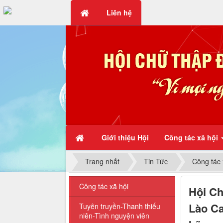
Liên hệ
Chữ thập đỏ - Vì mọi người, 
Giới thiệu Hội
Công tác xã hội
Trang nhất
Tin Tức
Công tác 
Công tác xã hội
Hội Ch
Lào Ca
Tuyên truyền-Thanh thiếu
niên-Tình nguyện viên