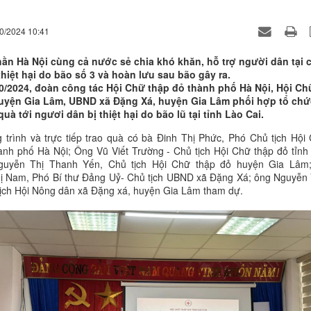
10/2024 10:41
thần Hà Nội cùng cả nước sẻ chia khó khăn, hỗ trợ người dân tại 
thiệt hại do bão số 3 và hoàn lưu sau bão gây ra.
0/2024, đoàn công tác Hội Chữ thập đỏ thành phố Hà Nội, Hội Ch
uyện Gia Lâm, UBND xã Đặng Xá, huyện Gia Lâm phối hợp tổ chứ
quà tới ngươi dân bị thiệt hại do bão lũ tại tỉnh Lào Cai.
trình và trực tiếp trao quà có bà Đinh Thị Phức, Phó Chủ tịch Hội
ành phố Hà Nội; Ông Vũ Viết Trường - Chủ tịch Hội Chữ thập đỏ tỉnh
guyễn Thị Thanh Yến, Chủ tịch Hội Chữ thập đỏ huyện Gia Lâm
ị Nam, Phó Bí thư Đảng Uỷ- Chủ tịch UBND xã Đặng Xá; ông Nguyễn
ịch Hội Nông dân xã Đặng xá, huyện Gia Lâm tham dự.