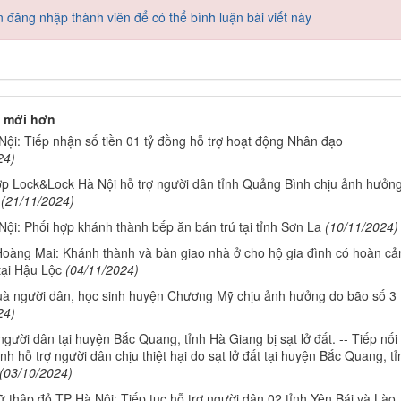
 đăng nhập thành viên để có thể bình luận bài viết này
 mới hơn
ội: Tiếp nhận số tiền 01 tỷ đồng hỗ trợ hoạt động Nhân đạo
24)
ợp Lock&Lock Hà Nội hỗ trợ người dân tỉnh Quảng Bình chịu ảnh hưởn
(21/11/2024)
ội: Phối hợp khánh thành bếp ăn bán trú tại tỉnh Sơn La
(10/11/2024)
oàng Mai: Khánh thành và bàn giao nhà ở cho hộ gia đình có hoàn cả
tại Hậu Lộc
(04/11/2024)
uà người dân, học sinh huyện Chương Mỹ chịu ảnh hưởng do bão số 3
24)
người dân tại huyện Bắc Quang, tỉnh Hà Giang bị sạt lở đất. -- Tiếp nối
nh hỗ trợ người dân chịu thiệt hại do sạt lở đất tại huyện Bắc Quang, tỉ
(03/10/2024)
 thập đỏ TP Hà Nội: Tiếp tục hỗ trợ người dân 02 tỉnh Yên Bái và Lào