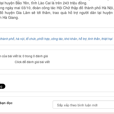
tại huyện Bảo Yên, tỉnh Lào Cai là trên 243 triệu đồng.
ong ngày mai 03/10, đoàn công tác Hội Chữ thập đỏ thành phố Hà Nội,
đỏ huyện Gia Lâm sẽ tới thăm, trao quà hỗ trợ người dân tại huyện
h Hà Giang.
:
thành phố
,
hà nội
,
tổ chức
,
phối hợp
,
công tác
,
khó khăn
,
hỗ trợ
,
tinh thần
,
thiệt hại
 của bài viết là: 0 trong 0 đánh giá
Click để đánh giá bài viết
 bạn đọc