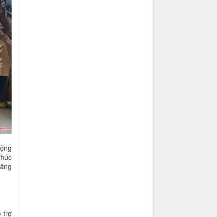
động
Phúc
năng
 trợ