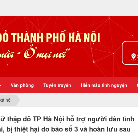
Ở mọi nơi
Văn phòng
Tuyên truyền
Hiến máu tình nguyện
xã hội
ữ thập đỏ TP Hà Nội hỗ trợ người dân tỉnh
i, bị thiệt hại do bão số 3 và hoàn lưu sau