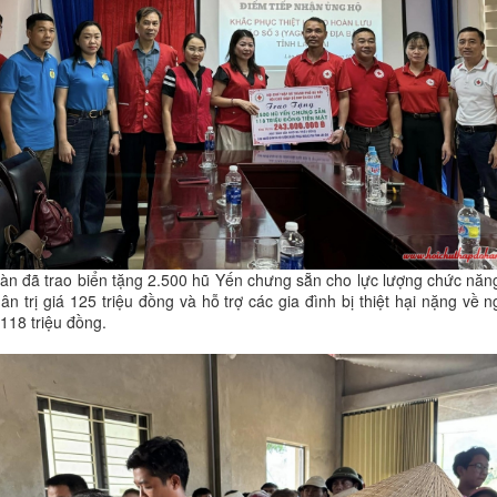
oàn đã trao biển tặng 2.500 hũ Yến chưng sẵn cho lực lượng chức năn
ân trị giá 125 triệu đồng và hỗ trợ các gia đình bị thiệt hại nặng về n
 118 triệu đồng.