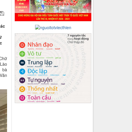
các
ữ
c
 Chữ
 Lào
; bà
 Văn