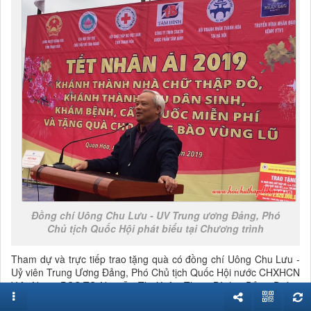
Đồng chí Uông Chu Lưu - UV Trung ương Đảng, Phó
Chủ tịch Quốc Hội phát biểu tại Chương trình
Tham dự và trực tiếp trao tặng quà có đồng chí Uông Chu Lưu -
Uỷ viên Trung Ương Đảng, Phó Chủ tịch Quốc Hội nước CHXHCN
Việt Nam; PGS.TS Nguyễn Thị Xuân Thu - Bí thư Đảng Đoàn,
Chủ tịch Hội Chữ thập đỏ Việt Nam và đại diện lãnh đạo Hội Chữ