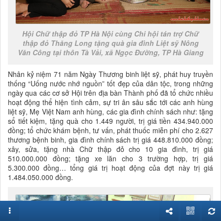
Hội Chữ thập đỏ TP Hà Nội cùng Chi hội tán trợ Chữ
thập đỏ Thăng Long tặng quà gia đình Liệt sỹ Nông
Văn Công tại thôn Tà Vải, xã Ngọc Đường, TP Hà Giang
Nhân kỷ niệm 71 năm Ngày Thương binh liệt sỹ, phát huy truyền
thống “Uống nước nhớ nguồn” tốt đẹp của dân tộc, trong những
ngày qua các cơ sở Hội trên địa bàn Thành phố đã tổ chức nhiều
hoạt động thể hiện tình cảm, sự tri ân sâu sắc tới các anh hùng
liệt sỹ, Mẹ Việt Nam anh hùng, các gia đình chính sách như: tặng
sổ tiết kiệm, tặng quà cho 1.449 người, trị giá tiền 434.940.000
đồng; tổ chức khám bệnh, tư vấn, phát thuốc miễn phí cho 2.627
thương bệnh binh, gia đình chính sách trị giá 448.810.000 đồng;
xây, sửa, tặng nhà Chữ thập đỏ cho 10 gia đình, trị giá
510.000.000 đồng; tặng xe lăn cho 3 trường hợp, trị giá
5.300.000 đồng… tổng giá trị hoạt động của đợt này trị giá
1.484.050.000 đồng.