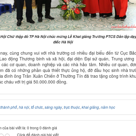
 Hội Chữ thập đỏ TP Hà Nội chúc mừng Lễ Khai giảng Trường PTCS Dân lập dạy
điếc Hà Nội
ay, cùng chung vui với nhà trường có nhiều đại biểu đến từ Cục Bảo
Lao động Thương binh và xã hội, đại diện Đại sứ quán, Trung ương 
 các cơ quan, doanh nghiệp và các nhà hảo tâm. Nhiều cơ quan, đơn
m đã có những phần quà thiết thực ủng hộ, đỡ đầu học sinh nhà trư
gia đình ông Trần Xuân Chiến ở Thường Tín đã trao tặng công trình khu
ác cháu với trị giá 50.000.000 đồng.
:
thành phố
,
hà nội
,
tổ chức
,
sáng ngày
,
trực thuộc
,
khai giảng
,
năm học
 của bài viết là: 0 trong 0 đánh giá
Click để đánh giá bài viết