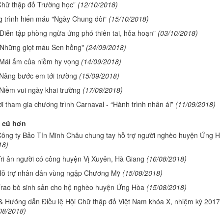
Chữ thập đỏ Trường học”
(12/10/2018)
 trình hiến máu "Ngày Chung đôi"
(15/10/2018)
Diễn tập phòng ngừa ứng phó thiên tai, hỏa hoạn"
(03/10/2018)
"Những giọt máu Sen hồng"
(24/09/2018)
 Mái ấm của niềm hy vọng
(14/09/2018)
 Nâng bước em tới trường
(15/09/2018)
Niềm vui ngày khai trường
(17/09/2018)
 tham gia chương trình Carnaval - “Hành trình nhân ái”
(11/09/2018)
 cũ hơn
Công ty Bảo Tín Minh Châu chung tay hỗ trợ người nghèo huyện Ứng 
18)
Tri ân người có công huyện Vị Xuyên, Hà Giang
(16/08/2018)
Hỗ trợ nhân dân vùng ngập Chương Mỹ
(15/08/2018)
Trao bò sinh sản cho hộ nghèo huyện Ứng Hòa
(15/08/2018)
 & Hướng dẫn Điều lệ Hội Chữ thập đỏ Việt Nam khóa X, nhiệm kỳ 2017
08/2018)