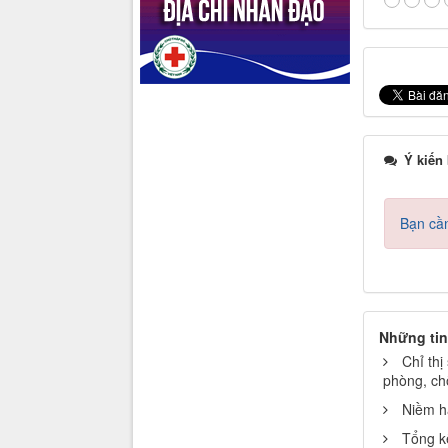
Ý kiến
Bạn cần
Những tin
Chỉ thị
phòng, ch
Niềm h
Tổng k