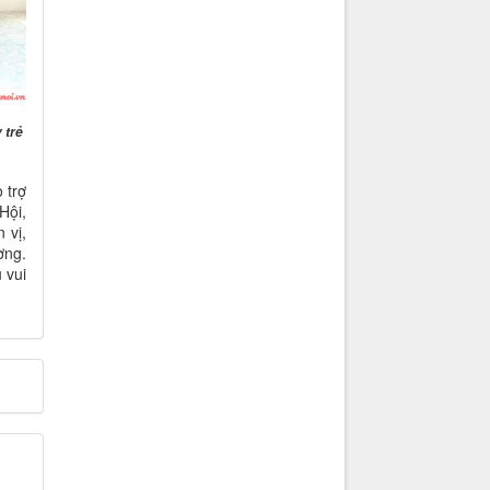
 trẻ
 trợ
Hội,
 vị,
ờng.
 vui