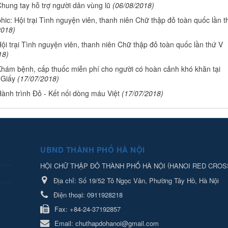
Chung tay hỗ trợ người dân vùng lũ
(06/08/2018)
hic: Hội trại Tình nguyện viên, thanh niên Chữ thập đỏ toàn quốc lần t
2018)
Hội trại Tình nguyện viên, thanh niên Chữ thập đỏ toàn quốc lần thứ V
18)
Khám bệnh, cấp thuốc miễn phí cho người có hoàn cảnh khó khăn tại
 Giấy
(17/07/2018)
Hành trình Đỏ - Kết nối dòng máu Việt
(17/07/2018)
UBND THÀNH PHỐ HÀ NỘI
(
HỘI CHỮ THẬP ĐỎ THÀNH PHỐ HÀ NỘI
HANOI RED CROS
Địa chỉ:
Số 19/52 Tô Ngọc Vân, Phường Tây Hồ, Hà Nội
Điện thoại:
0911928218
Fax:
+84-24-37192857
Email:
chuthapdohanoi@gmail.com