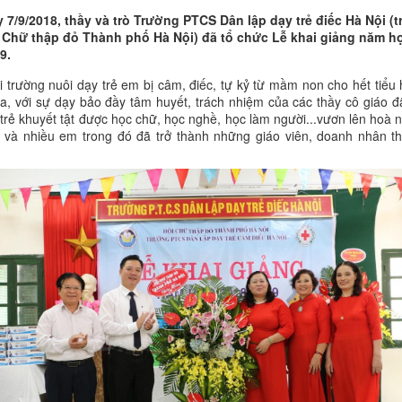
 7/9/2018, thầy và trò Trường PTCS Dân lập dạy trẻ điếc Hà Nội (t
 Chữ thập đỏ Thành phố Hà Nội) đã tổ chức Lễ khai giảng năm h
9.
i trường nuôi dạy trẻ em bị câm, điếc, tự kỷ từ mầm non cho hết tiểu 
, với sự dạy bảo đầy tâm huyết, trách nhiệm của các thầy cô giáo đ
trẻ khuyết tật được học chữ, học nghề, học làm người...vươn lên hoà 
 và nhiều em trong đó đã trở thành những giáo viên, doanh nhân t