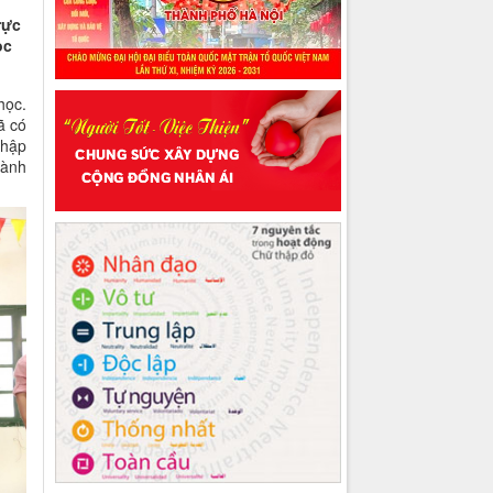
rực
ọc
học.
ã có
nhập
hành