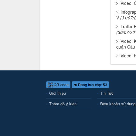
Video: 
Infograp
V
(31/07/
Trailer 
(30/07/20
Video: 
quận Cầu
Video: 
QR-code
Đang truy cập: 53
Giới thiệu
Tin Tức
Thăm dò ý kiến
Điều khoản sử dụng