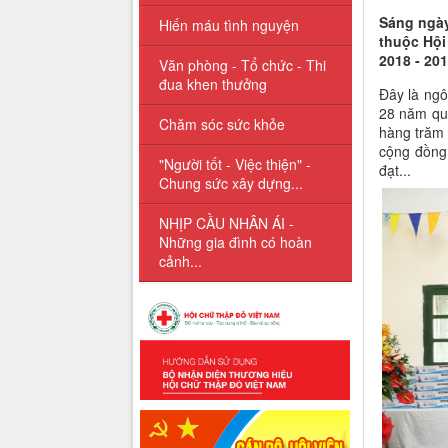
Sáng ngày
Hiến máu tình nguyện
thuộc Hội
2018 - 201
Văn phòng - Tổ chức - Thi
đua khen thưởng
Đây là ngô
28 năm qua
Chăm sóc sức khỏe
hàng trăm 
cộng đồng
"Người tốt - Việc thiện" -
đạt...
Chung sức xây dựng...
NHỊP CẦU NHÂN ÁI -
Những gia đình có hoàn
cảnh...