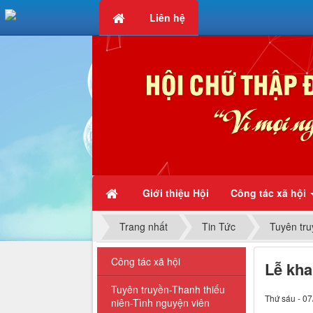
Liên hệ
Chữ thập đỏ - Vì mọi người, 
Giới thiệu Hội
Công tác xã hội
Trang nhất
Tin Tức
Tuyên tru
Công tác xã hội
Lễ kha
Tuyên truyền-Thanh thiếu
Thứ sáu - 07
niên-Tình nguyện viên