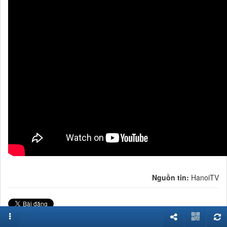
ss
Nguồn tin:
HanoiTV
Từ khóa:
hà nội
,
chương trình
,
doanh nghiệp
,
truyền hình
,