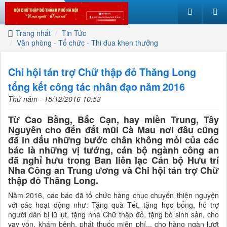
Trang nhất
Tin Tức
Văn phòng - Tổ chức - Thi đua khen thưởng
Chi hội tán trợ Chữ thập đỏ Thăng Long
tổng kết công tác nhân đạo năm 2016
Thứ năm - 15/12/2016 10:53
Từ Cao Bằng, Bắc Cạn, hay miền Trung, Tây
Nguyên cho đến đất mũi Cà Mau nơi đâu cũng
đã in dấu những bước chân không mỏi của các
bác là những vị tướng, cán bộ ngành công an
đã nghỉ hưu trong Ban liên lạc Cán bộ Hưu trí
Nha Công an Trung ương và Chi hội tán trợ Chữ
thập đỏ Thăng Long.
Năm 2016, các bác đã tổ chức hàng chục chuyến thiện nguyện
với các hoạt động như: Tặng quà Tết, tặng học bổng, hỗ trợ
người dân bị lũ lụt, tặng nhà Chữ thập đỏ, tặng bò sinh sản, cho
vay vốn, khám bệnh, phát thuốc miễn phí... cho hàng ngàn lượt