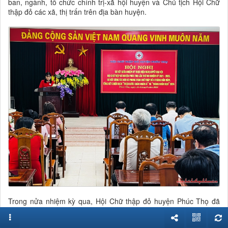
ban, ngành, tổ chức chính trị-xã hội huyện và Chủ tịch Hội Chữ
thập đỏ các xã, thị trấn trên địa bàn huyện.
Trong nửa nhiệm kỳ qua, Hội Chữ thập đỏ huyện Phúc Thọ đã
thực hiện tốt nhiệm vụ công tác Hội và phong trào Chữ thập đỏ,
đặc biệt là hoạt động xã hội nhân đạo. Hội đã trao tặng trên