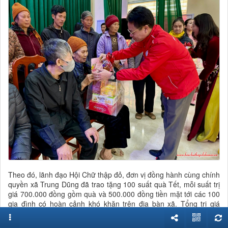
Theo đó, lãnh đạo Hội Chữ thập đỏ, đơn vị đồng hành cùng chính
quyền xã Trung Dũng đã trao tặng 100 suất quà Tết, mỗi suất trị
giá 700.000 đồng gồm quà và 500.000 đồng tiền mặt tới các 100
gia đình có hoàn cảnh khó khăn trên địa bàn xã. Tổng trị giá
chương trình là 70 triệu đồng do Gia đình trí tuệ tình người hỗ trợ.