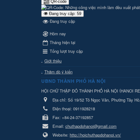
QR-code
Đang truy cập: 59
Đang truy cập
Hôm nay
Tháng hiện tại
Tổng lượt truy cập
Giới thiệu
Thăm dò ý kiến
UBND THÀNH PHỐ HÀ NỘI
(
HỘI CHỮ THẬP ĐỎ THÀNH PHỐ HÀ NỘI
HANOI R
Địa chỉ:
Số 19/52 Tô Ngọc Vân, Phường Tây Hồ
Điện thoại:
0911928218
Fax:
+84-24-37192857
Email:
chuthapdohanoi@gmail.com
Website:
http://hoichuthapdohanoi.vn/