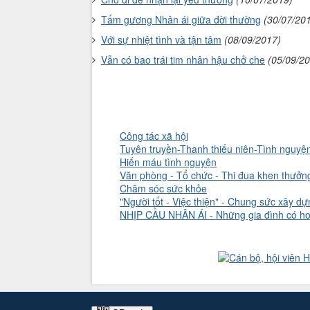
Tấm gương Nhân ái giữa đời thường
(30/07/20
Với sự nhiệt tình và tận tâm
(08/09/2017)
Vẫn có bao trái tim nhân hậu chở che
(05/09/2
Công tác xã hội
Tuyên truyền-Thanh thiếu niên-Tình nguyện
Hiến máu tình nguyện
Văn phòng - Tổ chức - Thi đua khen thưởn
Chăm sóc sức khỏe
"Người tốt - Việc thiện" - Chung sức xây dựn
NHỊP CẦU NHÂN ÁI - Những gia đình có ho