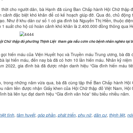
kịp thời cho người dân, bà Hạnh đã cùng Ban Chấp hành Hội Chữ thập
oàn cảnh đặc biệt khó khăn để có kế hoạch giúp đỡ. Qua đó, chủ động
ạo. Như ở khu dân cư số 1 có gia đình bà Nguyễn Thị Hiền, thuộc diện
 1 suất cho hộ có hoàn cảnh khó khăn là 2.400.000 đồng thông qua H
 Hội Chữ thập đỏ phường Thịnh Liệt tham gia nấu cơm cho bệnh nhân nghèo tại 
 gọi hiến máu của Viện Huyết học và Truyền máu Trung ương, bà đã đ
bà lại hiến máu, đến nay bà đã có hơn 10 lần hiến máu. Nhân kỷ niệm
ăm 2022, gia đình bà đã được nhận danh hiệu “Gia đình hiến máu ti
èo, trong những năm vừa qua, bà đã cùng tập thể Ban Chấp hành Hội 
ều năm liền được nhận Giấy khen của Hội Chữ thập đỏ Việt Nam, Hội 
nh bà liên tục đạt danh hiệu “Gia đình văn hóa” tiêu biểu nhiều năm.
hiệt tình
,
tâm huyết
,
góp phần
,
phát triển
,
phụ nữ
,
dân cư
,
thịnh liệt
,
nó