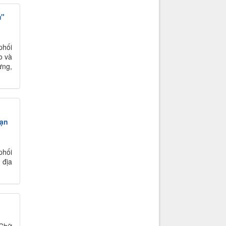
m"
phối
o và
ưng,
nạn
phối
 địa