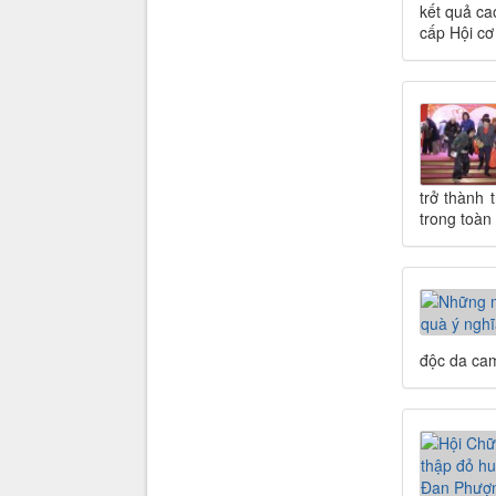
kết quả ca
cấp Hội cơ
trở thành 
trong toàn
độc da ca