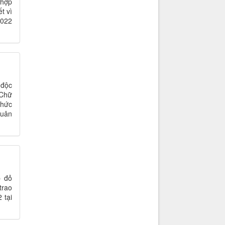
 hợp
t vì
2022
 độc
 Chữ
chức
Xuân
p đỏ
trao
 tại