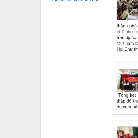
thành phố
phí” cho n
trên địa b
132 năm N
Hội Chữ th
"Tổng kết
thập đỏ tr
da cam năm