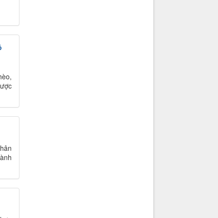
ó
hèo,
được
nhân
hành