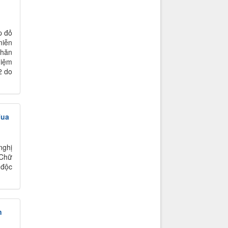
p đỏ
miễn
khăn
niệm
2 do
đua
nghị
 Chữ
 độc
n