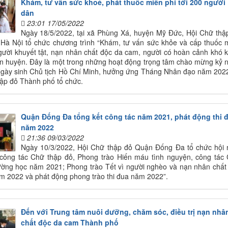
Khám, tư vấn sức khoẻ, phát thuốc miễn phí tới 200 người
dân
23:01 17/05/2022
Ngày 18/5/2022, tại xã Phùng Xá, huyện Mỹ Đức, Hội Chữ thậ
 Hà Nội tổ chức chương trình “Khám, tư vấn sức khỏe và cấp thuốc 
gười khuyết tật, nạn nhân chất độc da cam, người có hoàn cảnh khó 
àn huyện. Đây là một trong những hoạt động trọng tâm chào mừng kỷ 
gày sinh Chủ tịch Hồ Chí Minh, hưởng ứng Tháng Nhân đạo năm 202
ập đỏ Thành phố tổ chức.
Quận Đống Đa tổng kết công tác năm 2021, phát động thi 
năm 2022
21:36 09/03/2022
Ngày 10/3/2022, Hội Chữ thập đỏ Quận Đống Đa tổ chức hội 
 công tác Chữ thập đỏ, Phong trào Hiến máu tình nguyện, công tác
ường học năm 2021; Phong trào Tết vì người nghèo và nạn nhân chất
 2022 và phát động phong trào thi đua năm 2022”.
Đến với Trung tâm nuôi dưỡng, chăm sóc, điều trị nạn nhâ
chất độc da cam Thành phố