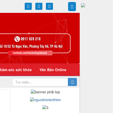
hăm sóc sức khỏe
Văn Bản Online