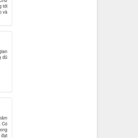
 Chữ
 tới
o và
gian
g đủ
 năm
. Có
hong
 đạt