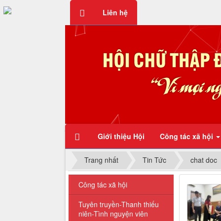
Liên hệ
Chữ thập đỏ - Vì mọi người, 
Giới thiệu Hội
Công tác xã hội
Trang nhất
Tin Tức
chat doc
Công tác xã hội
Tuyên truyền-Thanh thiếu
niên-Tình nguyện viên