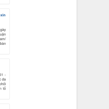
ôxin
ngày
quận
cam/
 bàn
61 -
c da
phối
n tổ