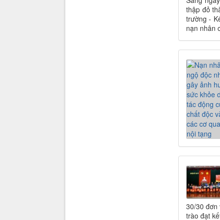
Sáng ngày
thập đỏ th
trường - K
nạn nhân c
30/30 đơn 
trào đạt k