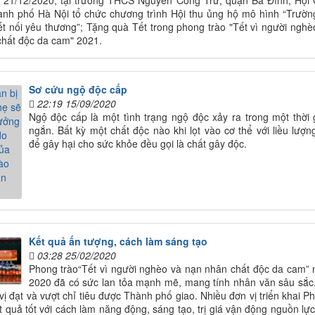
 21/12/2020, tại trường THCS Nguyễn Công Trứ, quận Ba Đình, Hội
ành phố Hà Nội tổ chức chương trình Hội thu ủng hộ mô hình “Trường
ết nối yêu thương”; Tặng quà Tết trong phong trào "Tết vì người nghè
hất độc da cam" 2021.
Sơ cứu ngộ độc cấp
22:19 15/09/2020
Ngộ độc cấp là một tình trạng ngộ độc xảy ra trong một thời 
ngắn. Bất kỳ một chất độc nào khi lọt vào cơ thể với liều lượn
để gây hại cho sức khỏe đều gọi là chất gây độc.
Kết quả ấn tượng, cách làm sáng tạo
03:28 25/02/2020
Phong trào“Tết vì người nghèo và nạn nhân chất độc da cam”
2020 đã có sức lan tỏa mạnh mẽ, mang tính nhân văn sâu sắc
vị đạt và vượt chỉ tiêu được Thành phố giao. Nhiều đơn vị triển khai P
ết quả tốt với cách làm năng động, sáng tạo, trị giá vận động nguồn lực