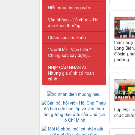
Hiến máu tình nguyện
Văn phòng - Tổ chức - Thi
đua khen thưởng
Chăm sóc sức khỏe
thảm hoạ 
Long Biên
"Người tốt - Việc thiện" -
điôxin ph
Chung sức xây dựng...
phường.
NHỊP CẦU NHÂN ÁI -
Những gia đình có hoàn
cảnh...
hợp Hội n
chức chươn