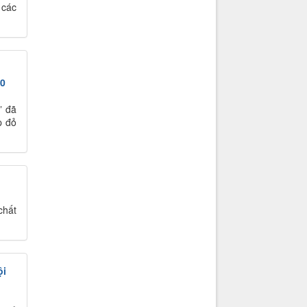
 các
20
” đã
p đỏ
chất
ội