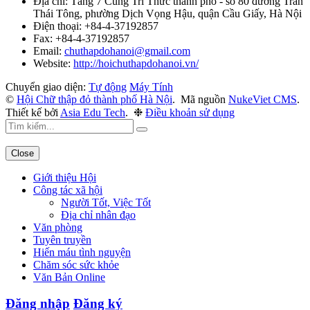
Địa chỉ:
Tầng 7 Cung Tri Thức thành phố - số 80 đường Trần
Thái Tông, phường Dịch Vọng Hậu, quận Cầu Giấy, Hà Nội
Điện thoại:
+84-4-37192857
Fax:
+84-4-37192857
Email:
chuthapdohanoi@gmail.com
Website:
http://hoichuthapdohanoi.vn/
Chuyển giao diện:
Tự động
Máy Tính
©
Hội Chữ thập đỏ thành phố Hà Nội
.
Mã nguồn
NukeViet CMS
.
Thiết kế bởi
Asia Edu Tech
.
❉
Điều khoản sử dụng
Close
Giới thiệu Hội
Công tác xã hội
Người Tốt, Việc Tốt
Địa chỉ nhân đạo
Văn phòng
Tuyên truyền
Hiến máu tình nguyện
Chăm sóc sức khỏe
Văn Bản Online
Đăng nhập
Đăng ký