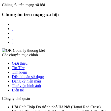
Chúng tôi trên mạng xã hội
Chúng tôi trên mạng xã hội
Các chuyên mục chính
Giới thiệu
Tin Tức
Tìm kiếm
Điều khoản sử dụng
Đăng ký hiến máu
Thư viện hình ảnh
Liên hệ
Công ty chủ quản
Hội Chữ Thập Đỏ thành phố Hà Nội
(
Hanoi Red Cross
)