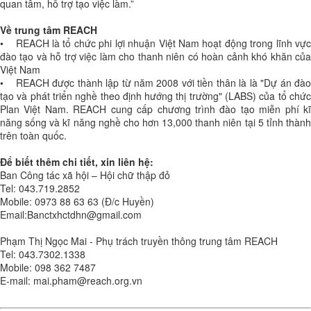
quan tâm, hỗ trợ tạo việc làm.”
Về trung tâm REACH
• REACH là tổ chức phi lợi nhuận Việt Nam hoạt động trong lĩnh vực
đào tạo và hỗ trợ việc làm cho thanh niên có hoàn cảnh khó khăn của
Việt Nam
• REACH được thành lập từ năm 2008 với tiền thân là là "Dự án đào
tạo và phát triển nghề theo định hướng thị trường" (LABS) của tổ chức
Plan Việt Nam. REACH cung cấp chương trình đào tạo miễn phí kĩ
năng sống và kĩ năng nghề cho hơn 13,000 thanh niên tại 5 tỉnh thành
trên toàn quốc.
Để biết thêm chi tiết, xin liên hệ:
Ban Công tác xã hội – Hội chữ thập đỏ
Tel: 043.719.2852
Mobile: 0973 88 63 63 (Đ/c Huyền)
Email:Banctxhctdhn@gmail.com
Phạm Thị Ngọc Mai - Phụ trách truyền thông trung tâm REACH
Tel: 043.7302.1338
Mobile: 098 362 7487
E-mail: mai.pham@reach.org.vn