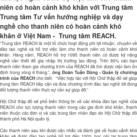
niên có hoàn cảnh khó khăn với Trung tâm
Trung tâm Tư vấn hướng nghiệp và dạy
nghề cho thanh niên có hoàn cảnh khó
khăn ở Việt Nam - Trung tâm REACH.
“Trung tâm REACH là một tổ chức hoạt động phi lợi nhuận, chuyên về
đào tạo nghề và hỗ trợ việc làm cho thanh niên có hoàn cảnh khó
khăn. Hàng năm, REACH hỗ trợ 1095 thanh niên có được kỹ năng
nghề cần thiết để gia nhập thị trường lao động. Trên 80% các bạn
thanh niên tham gia chương trình của REACH đã tìm được việc làm ổn
định trong vòng 6 tháng.”,
ông Đoàn Tuấn Dũng - Quản lý chươn
trình của REACH
cho biết. “Việc hợp tác với Hội Chữ thập đỏ sẽ giú
trung tâm REACH tiếp cận và đưa chương trình đào tạo nghề tới đúng
đối tượng thanh niên thực sự cần sự giúp đỡ.”
Hội Chữ thập đỏ sẽ phổ biến thông tin về các khóa đào tạo nghề của
REACH cho lực lượng thanh niên trong các gia đình khó khăn, thanh
niên thuộc các đơn vị và các trung tâm nhân đạo do Hội Chữ thập đỏ
thành phố Hà Nội quản lý.
Các thanh niên sau khi được cân nhắc và đánh giá về hoàn cảnh khó
khăn sẽ được đào tạo nghề hỗ trợ đến 100% học phí tại trung tâm