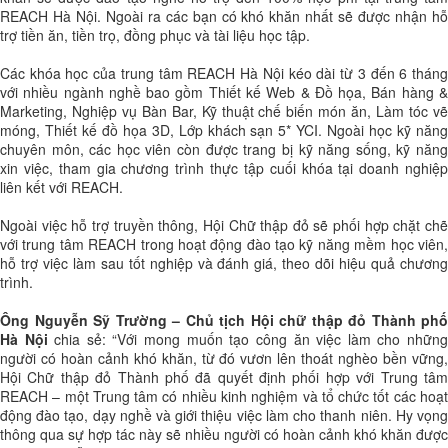
REACH Hà Nội. Ngoài ra các bạn có khó khăn nhất sẽ được nhận hỗ
trợ tiền ăn, tiền trọ, đồng phục và tài liệu học tập.
Các khóa học của trung tâm REACH Hà Nội kéo dài từ 3 đến 6 tháng
với nhiều ngành nghề bao gồm Thiết kế Web & Đồ họa, Bán hàng &
Marketing, Nghiệp vụ Bàn Bar, Kỹ thuật chế biến món ăn, Làm tóc vẽ
móng, Thiết kế đồ họa 3D, Lớp khách sạn 5* YCI. Ngoài học kỹ năng
chuyên môn, các học viên còn được trang bị kỹ năng sống, kỹ năng
xin việc, tham gia chương trình thực tập cuối khóa tại doanh nghiệp
liên kết với REACH.
Ngoài việc hỗ trợ truyền thông, Hội Chữ thập đỏ sẽ phối hợp chặt chẽ
với trung tâm REACH trong hoạt động đào tạo kỹ năng mềm học viên,
hỗ trợ việc làm sau tốt nghiệp và đánh giá, theo dõi hiệu quả chương
trình.
Ông Nguyễn Sỹ Trường – Chủ tịch Hội chữ thập đỏ Thành phố
Hà Nội
chia sẻ: “Với mong muốn tạo công ăn việc làm cho nhữn
người có hoàn cảnh khó khăn, từ đó vươn lên thoát nghèo bền vững,
Hội Chữ thập đỏ Thành phố đã quyết định phối hợp với Trung tâm
REACH – một Trung tâm có nhiều kinh nghiệm và tổ chức tốt các hoạt
động đào tạo, dạy nghề và giới thiệu việc làm cho thanh niên. Hy vọng
thông qua sự hợp tác này sẽ nhiều người có hoàn cảnh khó khăn được