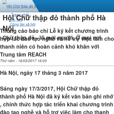
Trang nhất
Hội Chữ thập đỏ thành phố Hà
Tin Tức
Công tác xã hội
Nội
Thông cáo báo chí Lễ ký kết chương trình
Chữ thập đỏ - Vì mọi người, Ở mọi nơi
hợp tác đào tạo nghề và hỗ trợ việc làm cho
thanh niên có hoàn cảnh khó khăn với
Trung tâm REACH
Thứ năm - 16/03/2017 16:03
Hà Nội, ngày 17 tháng 3 năm 2017
Sáng ngày 17/3/2017, Hội Chữ thập đỏ
thành phố Hà Nội đã ký kết văn bản ghi nhớ
, chính thức hợp tác triển khai chương trình
đào tạo nghề và hỗ trợ việc làm cho thanh