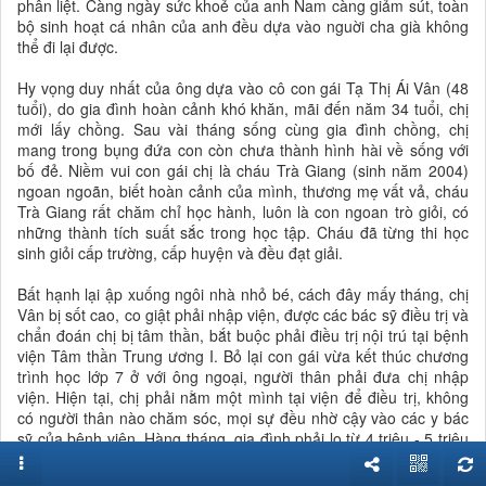
phân liệt. Càng ngày sức khoẻ của anh Nam càng giảm sút, toàn
bộ sinh hoạt cá nhân của anh đều dựa vào nguời cha già không
thể đi lại được.
Hy vọng duy nhất của ông dựa vào cô con gái Tạ Thị Ái Vân (48
tuổi), do gia đình hoàn cảnh khó khăn, mãi đến năm 34 tuổi, chị
mới lấy chồng. Sau vài tháng sống cùng gia đình chồng, chị
mang trong bụng đứa con còn chưa thành hình hài về sống với
bố đẻ. Niềm vui con gái chị là cháu Trà Giang (sinh năm 2004)
ngoan ngoãn, biết hoàn cảnh của mình, thương mẹ vất vả, cháu
Trà Giang rất chăm chỉ học hành, luôn là con ngoan trò giỏi, có
những thành tích suất sắc trong học tập. Cháu đã từng thi học
sinh giỏi cấp trường, cấp huyện và đều đạt giải.
Bất hạnh lại ập xuống ngôi nhà nhỏ bé, cách đây mấy tháng, chị
Vân bị sốt cao, co giật phải nhập viện, được các bác sỹ điều trị và
chẩn đoán chị bị tâm thần, bắt buộc phải điều trị nội trú tại bệnh
viện Tâm thần Trung ương I. Bỏ lại con gái vừa kết thúc chương
trình học lớp 7 ở với ông ngoại, người thân phải đưa chị nhập
viện. Hiện tại, chị phải nằm một mình tại viện để điều trị, không
có người thân nào chăm sóc, mọi sự đều nhờ cậy vào các y bác
sỹ của bệnh viện. Hàng tháng, gia đình phải lo từ 4 triệu - 5 triệu
đồng để chi phí sinh hoạt, thuốc men cho chị.