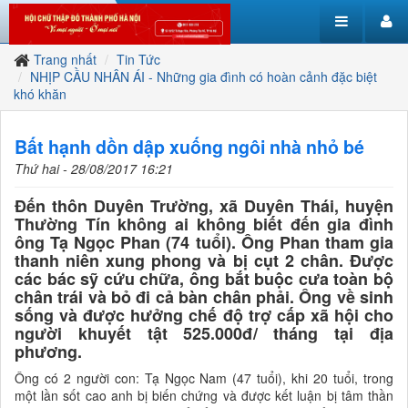
Trang nhất
Tin Tức
NHỊP CẦU NHÂN ÁI - Những gia đình có hoàn cảnh đặc biệt
khó khăn
Bất hạnh dồn dập xuống ngôi nhà nhỏ bé
Thứ hai - 28/08/2017 16:21
Đến thôn Duyên Trường, xã Duyên Thái, huyện
Thường Tín không ai không biết đến gia đình
ông Tạ Ngọc Phan (74 tuổi). Ông Phan tham gia
thanh niên xung phong và bị cụt 2 chân. Được
các bác sỹ cứu chữa, ông bắt buộc cưa toàn bộ
chân trái và bỏ đi cả bàn chân phải. Ông về sinh
sống và được hưởng chế độ trợ cấp xã hội cho
người khuyết tật 525.000đ/ tháng tại địa
phương.
Ông có 2 người con: Tạ Ngọc Nam (47 tuổi), khi 20 tuổi, trong
một lần sốt cao anh bị biến chứng và được kết luận bị tâm thần